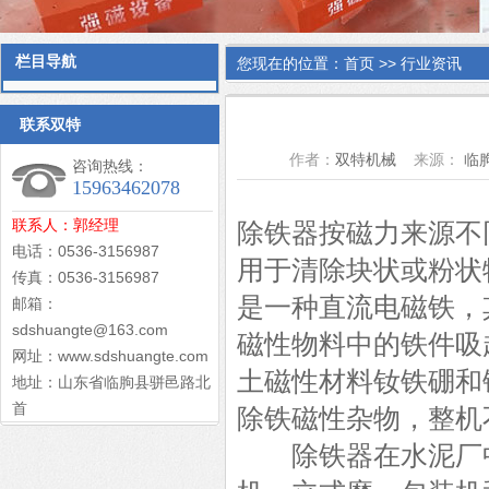
栏目导航
您现在的位置：
首页
>>
行业资讯
联系双特
作者：
双特机械
来源：
临
咨询热线：
15963462078
联系人：郭经理
除铁器按磁力来源不
电话：0536-3156987
用于清除块状或粉状
传真：0536-3156987
是一种直流电磁铁，
邮箱：
sdshuangte@163.com
磁性物料中的铁件吸
网址：www.sdshuangte.com
土磁性材料钕铁硼和
地址：山东省临朐县骈邑路北
首
除铁磁性杂物，整机
除铁器在水泥厂中