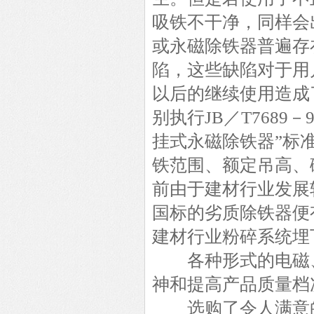
吸铁不干净，同样会
或永磁除铁器普遍存
陷，这些缺陷对于用
以后的继续使用造成
别执行JB／T7689－
挂式永磁除铁器”标
铁范围、额定吊高、
前由于建材行业发展
国标的劣质除铁器便
建材行业粉碎系统埋
各种形式的电磁、
神和提高产品质量档
选购了令人满意的